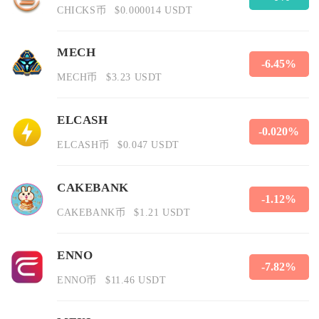
CHICKS币
$0.000014 USDT
MECH
-6.45%
MECH币
$3.23 USDT
ELCASH
-0.020%
ELCASH币
$0.047 USDT
CAKEBANK
-1.12%
CAKEBANK币
$1.21 USDT
ENNO
-7.82%
ENNO币
$11.46 USDT