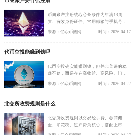
币圈账户要什么注册
币圈账户注册核心必备条件为年满18周
岁、有效身份证件、常用邮箱与手机号、
完成KYC实名认证
来源：亿众币圈网
时间：2026-04-17
代币空投能赚到钱吗
代币空投确实能赚到钱，但并非普遍的稳
赚不赔，而是存在高收益、高风险、门槛
分化的特征，只有少
来源：亿众币圈网
时间：2026-04-22
北交所收费规则是什么
北交所收费规则以交易经手费、券商佣
金、印花税、过户费为核心，搭配上市相
关费用与优惠政策，整