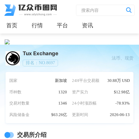
首页
行情
平台
资讯
Tux Exchange
法币、现货
排名：NO.8697
国家
新加坡
24H平台交易额
30.88万 USD
币种数
1320
资产实力
$12.98亿
交易对数量
1346
24小时涨跌幅
-78.93%
风险储备金
$63.26亿
更新时间
2026-06-13
交易所介绍