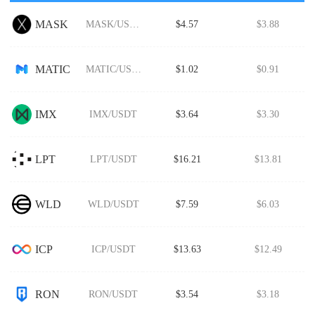
MASK
MASK/USDT
$4.57
$3.88
MATIC
MATIC/USDT
$1.02
$0.91
IMX
IMX/USDT
$3.64
$3.30
LPT
LPT/USDT
$16.21
$13.81
WLD
WLD/USDT
$7.59
$6.03
ICP
ICP/USDT
$13.63
$12.49
RON
RON/USDT
$3.54
$3.18