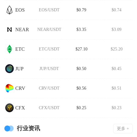
EOS
EOS/USDT
$0.79
$0.74
NEAR
NEAR/USDT
$3.35
$3.09
ETC
ETC/USDT
$27.10
$25.20
JUP
JUP/USDT
$0.50
$0.45
CRV
CRV/USDT
$0.56
$0.51
CFX
CFX/USDT
$0.25
$0.23
行业资讯
更多 +