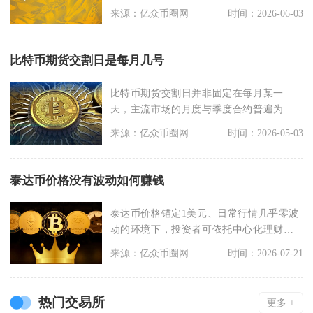
2008年金融危机
来源：亿众币圈网
时间：2026-06-03
比特币期货交割日是每月几号
比特币期货交割日并非固定在每月某一
天，主流市场的月度与季度合约普遍为每
月最后一个周五，当周
来源：亿众币圈网
时间：2026-05-03
泰达币价格没有波动如何赚钱
泰达币价格锚定1美元、日常行情几乎零波
动的环境下，投资者可依托中心化理财、
DeFi借贷存币
来源：亿众币圈网
时间：2026-07-21
热门交易所
更多 +