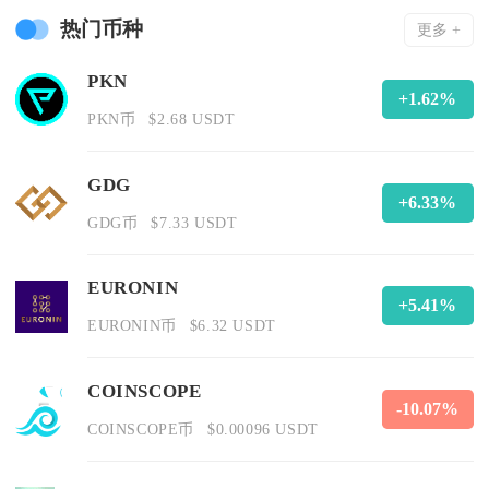
热门币种
更多 +
PKN
+1.62%
PKN币
$2.68 USDT
GDG
+6.33%
GDG币
$7.33 USDT
EURONIN
+5.41%
EURONIN币
$6.32 USDT
COINSCOPE
-10.07%
COINSCOPE币
$0.00096 USDT