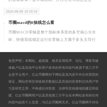
2026-08-09 10:59:59
币圈macd的0抽线怎么看
币圈MACD零轴是整个指标体系里的多空核心分水
岭，快慢双线稳定运行在零轴上方属于多头主导行
免责声明：本网站、超链接、相关应用程序、论坛、博客等媒
体账户以及其他平台和用户发布的所有内容均来源于第三方平
台及平台用户。亿众币圈网对于网站及其内容不作任何类型的
保证，网站所有区块链相关数据以及其他内容资料仅供用户学
习及研究之用，不构成任何投资、法律等其他领域的建议和依
据。亿众币圈网用户以及其他第三方平台在本网站发布的任何
内容均由其个人负责，与亿众币圈网无关。亿众币圈网不对任