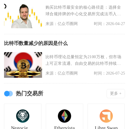
购买比特币最安全的核心路径是：选择全
球合规持牌的中心化交易所完成法币入场
与KYC认证，买入
来源：亿众币圈网
时间：2026-04-27
比特币数量减少的原因是什么
比特币理论总量恒定为2100万枚，但市场
上可正常流通、自由交易的比特币持续减
少，核心诱因分
来源：亿众币圈网
时间：2026-07-25
热门交易所
更多 +
Negocie Coins
Ethervista
Libre Swap