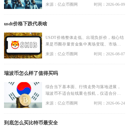
动性差、历
来源：亿众币圈网
时间：2026-06-09
usdt价格下跌代表啥
USDT价格整体走低、出现负折价，核心结
果是币圈存量资金集中离场变现、市场整
体风险偏好下降
来源：亿众币圈网
时间：2026-08-07
瑞波币怎么样了值得买吗
综合当下基本面、行情走势与落地进展，
瑞波币不适合短线重仓投机，仅适合分批
小仓位长线布局，风
来源：亿众币圈网
时间：2026-06-24
到底怎么买比特币最安全