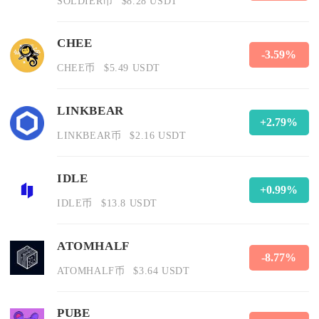
SOLDIER币
$8.28 USDT
CHEE
-3.59%
CHEE币
$5.49 USDT
LINKBEAR
+2.79%
LINKBEAR币
$2.16 USDT
IDLE
+0.99%
IDLE币
$13.8 USDT
ATOMHALF
-8.77%
ATOMHALF币
$3.64 USDT
PUBE