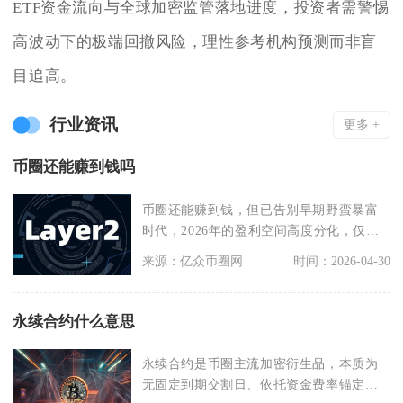
ETF资金流向与全球加密监管落地进度，投资者需警惕
高波动下的极端回撤风险，理性参考机构预测而非盲
目追高。
行业资讯
更多 +
币圈还能赚到钱吗
币圈还能赚到钱，但已告别早期野蛮暴富
时代，2026年的盈利空间高度分化，仅专
业、理性且踩准
来源：亿众币圈网
时间：2026-04-30
永续合约什么意思
永续合约是币圈主流加密衍生品，本质为
无固定到期交割日、依托资金费率锚定现