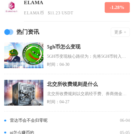
ELAMA
-1.28%
ELAMA币
$11.23 USDT
热门资讯
更多 +
5gh币怎么变现
5GH币变现核心路径为：先将5GH币转入支持该币种交易的中心化交易所兑换为USDT等稳定币
时间：04-30
北交所收费规则是什么
北交所收费规则以交易经手费、券商佣金、印花税、过户费为核心，搭配上市相关费用与优惠政策，整
时间：04-27
雷达币会不会归零呢
06-04
pi怎么赚币的
05-05