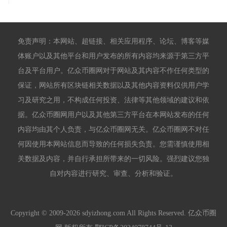
免责声明：本网站、超链接、相关应用程序、论坛、博客等媒
体账户以及其他平台和用户发布的所有内容均来源于第三方平
台及平台用户。亿众币圈网对于网站及其内容不作任何类型的
保证，网站所有区块链相关数据以及其他内容资料仅供用户学
习及研究之用，不构成任何投资、法律等其他领域的建议和依
据。亿众币圈网用户以及其他第三方平台在本网站发布的任何
内容均由其个人负责，与亿众币圈网无关。亿众币圈网不对任
何因使用本网站信息而导致的任何损失负责。您需谨慎使用相
关数据及内容，并自行承担所带来的一切风险。强烈建议您独
自对内容进行研究、审查、分析和验证。
Copyright © 2009-2026 sdyizhong.com All Rights Reserved. 亿众币圈