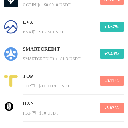
GCOIN币
$0.0010 USDT
EVX
+3.67%
EVX币
$15.34 USDT
SMARTCREDIT
+7.49%
SMARTCREDIT币
$1.3 USDT
TOP
-0.11%
TOP币
$0.000070 USDT
HXN
-5.82%
HXN币
$10 USDT