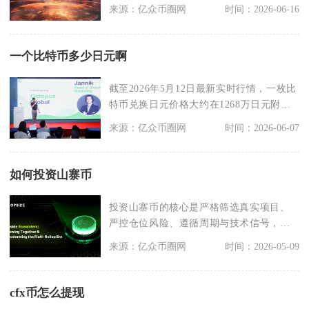
货价格、支持杠杆双
来源：亿众币圈网
时间：2026-06-16
一个比特币多少日元啊
截至2026年5月12日最新实时行情，一枚比
特币兑换日元价格大约在1268万日元附
近，不同
来源：亿众币圈网
时间：2026-06-07
如何投资山寨币
投资山寨币的核心是严格筛选真实项目、
严控仓位风险、遵循周期与技术信号，并
用闲钱博弈，才能在
来源：亿众币圈网
时间：2026-05-09
cfx币怎么提现