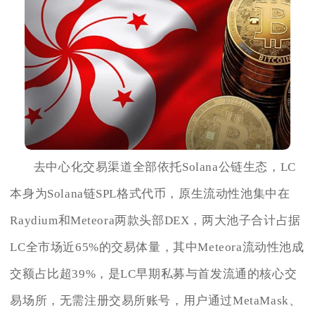
去中心化交易渠道全部依托Solana公链生态，LC
本身为Solana链SPL格式代币，原生流动性池集中在
Raydium和Meteora两款头部DEX，两大池子合计占据
LC全市场近65%的交易体量，其中Meteora流动性池成
交额占比超39%，是LC早期私募与首发流通的核心交
易场所，无需注册交易所账号，用户通过MetaMask、