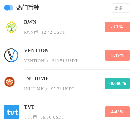
热门币种
更多 +
RWN
-3.1%
RWN币
$2.42 USDT
VENTION
-8.49%
VENTION币
$10.51 USDT
INUJUMP
+0.060%
INUJUMP币
$5.31 USDT
TVT
-4.42%
TVT币
$9.56 USDT