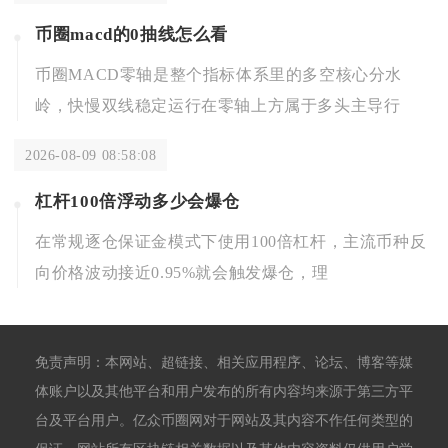
币圈macd的0抽线怎么看
币圈MACD零轴是整个指标体系里的多空核心分水
岭，快慢双线稳定运行在零轴上方属于多头主导行
2026-08-09 08:58:08
杠杆100倍浮动多少会爆仓
在常规逐仓保证金模式下使用100倍杠杆，主流币种反
向价格波动接近0.95%就会触发爆仓，理
免责声明：本网站、超链接、相关应用程序、论坛、博客等媒
体账户以及其他平台和用户发布的所有内容均来源于第三方平
台及平台用户。亿众币圈网对于网站及其内容不作任何类型的