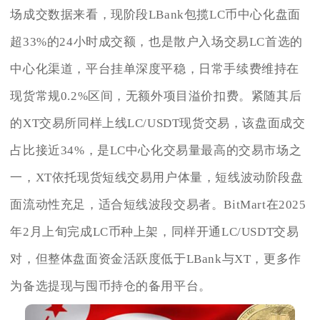
场成交数据来看，现阶段LBank包揽LC币中心化盘面
超33%的24小时成交额，也是散户入场交易LC首选的
中心化渠道，平台挂单深度平稳，日常手续费维持在
现货常规0.2%区间，无额外项目溢价扣费。紧随其后
的XT交易所同样上线LC/USDT现货交易，该盘面成交
占比接近34%，是LC中心化交易量最高的交易市场之
一，XT依托现货短线交易用户体量，短线波动阶段盘
面流动性充足，适合短线波段交易者。BitMart在2025
年2月上旬完成LC币种上架，同样开通LC/USDT交易
对，但整体盘面资金活跃度低于LBank与XT，更多作
为备选提现与囤币持仓的备用平台。