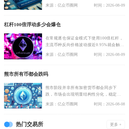
方属于多头主导行
来源：亿众币圈网
时间：2026-08-09
杠杆100倍浮动多少会爆仓
在常规逐仓保证金模式下使用100倍杠杆，
主流币种反向价格波动接近0.95%就会触发
爆仓，理
来源：亿众币圈网
时间：2026-08-09
熊市所有币都会跌吗
熊市阶段并非所有加密货币都会同步下
跌，市场会出现明显结构性分化，稳定币
基本维持锚定价格，部
来源：亿众币圈网
时间：2026-08-08
热门交易所
更多 +