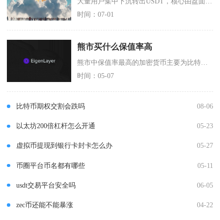
大量用户集中下沉转出USDT，核心由盘面行情兑现盈利、全球理财收益变化、场外刚需变现、平台
时间：07-01
熊市买什么保值率高
熊市中保值率最高的加密货币主要为比特币、以太坊、头部合规稳定币与优质平台币，这类资产凭借市
时间：05-07
比特币期权交割会跌吗
08-06
以太坊200倍杠杆怎么开通
05-23
虚拟币提现到银行卡封卡怎么办
05-27
币圈平台币名都有哪些
05-11
usdt交易平台安全吗
06-05
zec币还能不能暴涨
04-22