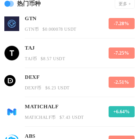
热门币种
更多 +
GTN
-7.28%
GTN币
$0.000078 USDT
TAJ
-7.25%
TAJ币
$8.57 USDT
DEXF
-2.51%
DEXF币
$6.23 USDT
MATICHALF
+6.64%
MATICHALF币
$7.43 USDT
ABS