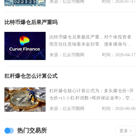
来源：亿众币圈网
时间：2026-07-17
比特币爆仓后果严重吗
比特币爆仓后果极其严重，对个体投资者
而言往往意味着本金归零、债务缠身与心
理崩溃，对市场则会
来源：亿众币圈网
时间：2026-04-17
杠杆爆仓怎么计算公式
杠杆爆仓核心计算公式为：多头爆仓价=开
仓价×(1-1/杠杆倍数+维持保证金率)，空头
爆仓价
来源：亿众币圈网
时间：2026-06-06
热门交易所
更多 +