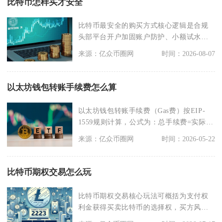
比特币怎样买才安全
比特币最安全的购买方式核心逻辑是合规
头部平台开户加固账户防护、小额试水交
易核验链路、大额资
来源：亿众币圈网
时间：2026-08-07
以太坊钱包转账手续费怎么算
以太坊钱包转账手续费（Gas费）按EIP-
1559规则计算，公式为：总手续费=实际
Gas用
来源：亿众币圈网
时间：2026-05-22
比特币期权交易怎么玩
比特币期权交易核心玩法可概括为支付权
利金获得买卖比特币的选择权，买方风险
锁定、收益无上限，