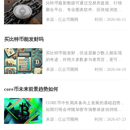
比特币最新数据可通过交易所盘面、行情
聚合平台、专业图表软件、区块链浏览
器、链上数据分析平台
来源：亿众币圈网
时间：2026-06-11
买比特币能发财吗
买比特币能发财，但这是极少数人能实现
的奇迹，对绝大多数参与者而言，更可能
是亏损甚至血本无归
来源：亿众币圈网
时间：2026-04-10
core币未来前景趋势如何
CORE币中长期具备向上发展的基础趋势，
短期行情会伴随加密市场整体波动持续震
荡，其核心成长
来源：亿众币圈网
时间：2026-07-23