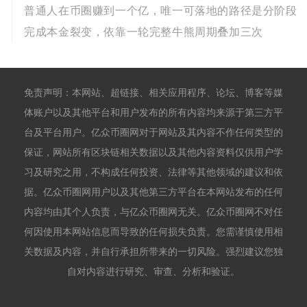
普通人在币圈赚到一个亿，唯一可落地的路径是分阶段
完成本金裂变，依靠一轮完整牛熊周期叠加三次
免责声明：本网站、超链接、相关应用程序、论坛、博客等媒
体账户以及其他平台和用户发布的所有内容均来源于第三方平
台及平台用户。亿众币圈网对于网站及其内容不作任何类型的
保证，网站所有区块链相关数据以及其他内容资料仅供用户学
习及研究之用，不构成任何投资、法律等其他领域的建议和依
据。亿众币圈网用户以及其他第三方平台在本网站发布的任何
内容均由其个人负责，与亿众币圈网无关。亿众币圈网不对任
何因使用本网站信息而导致的任何损失负责。您需谨慎使用相
关数据及内容，并自行承担所带来的一切风险。强烈建议您独
自对内容进行研究、审查、分析和验证。