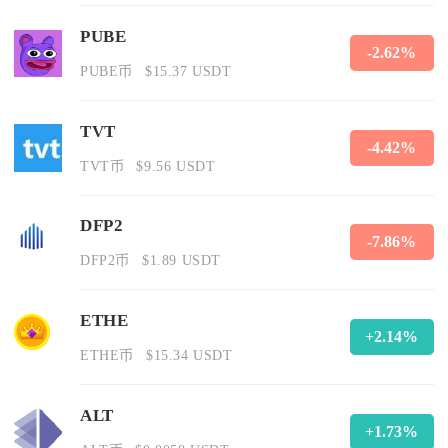
PUBE
-2.62%
PUBE币
$15.37 USDT
TVT
-4.42%
TVT币
$9.56 USDT
DFP2
-7.86%
DFP2币
$1.89 USDT
ETHE
+2.14%
ETHE币
$15.34 USDT
ALT
+1.73%